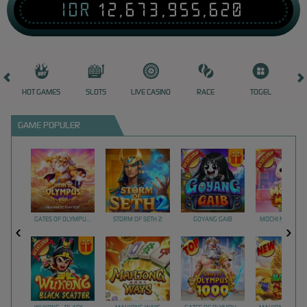
IDR
12,673,955,620
HOT GAMES
SLOTS
LIVE CASINO
RACE
TOGEL
OL
GAME POPULER
GATES OF OLYMPUS POP
STORM OF SETH 2
GOYANG GAIB
MOCHI MANIA 1