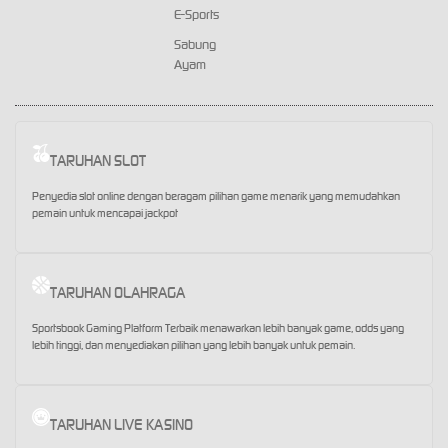
E-Sports
Sabung
Ayam
TARUHAN SLOT
Penyedia slot online dengan beragam pilihan game menarik yang memudahkan
pemain untuk mencapai jackpot
TARUHAN OLAHRAGA
Sportsbook Gaming Platform Terbaik menawarkan lebih banyak game, odds yang
lebih tinggi, dan menyediakan pilihan yang lebih banyak untuk pemain.
TARUHAN LIVE KASINO