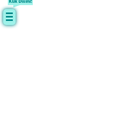
Klik Disini!