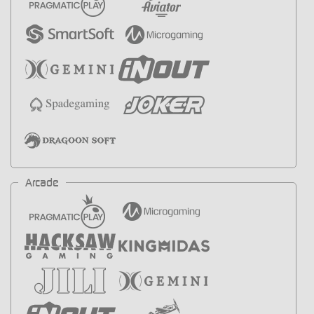
Arcade