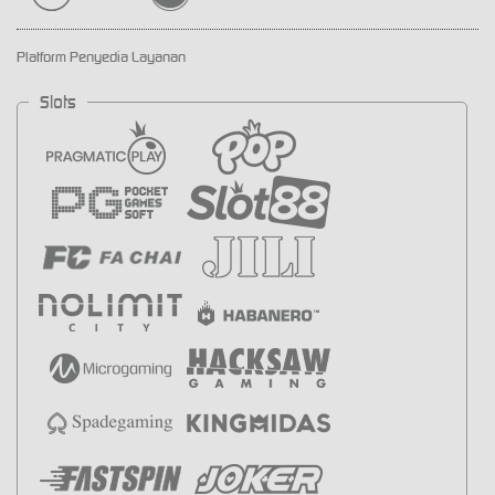
Platform Penyedia Layanan
Slots