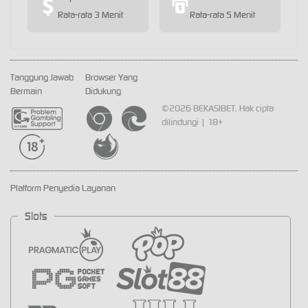
Rata-rata 3 Menit
Rata-rata 5 Menit
Tanggung Jawab
Browser Yang
Bermain
Didukung
©2026 BEKASIBET. Hak cipta
dilindungi | 18+
Platform Penyedia Layanan
Slots