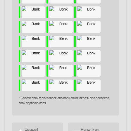
* Selama bank maintenance dan bank offline deposit dan penarikan
tidak dapat diproses
Deposit
Penarikan