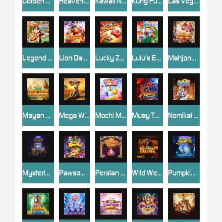
Golden Hatch
Heavenly Sage
Kawaii Neko
Kung Fu Warrior
Las Vegas Party
Legend of the White and Green Snake
Lion Dance Fortune
Lucky Zhu
Lulu's Enchanted Forest
Mahjong Fortune
Mayan Gold Hunt
Mega Wild Safari
Mochi Mochi
Muay Thai Arena
Nomikai Fever
Mysteries of Pandora
Pawsome Xmas
Persian Gems
Wild West Saloon
Pumpkin Night