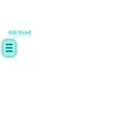
Klik Disini!