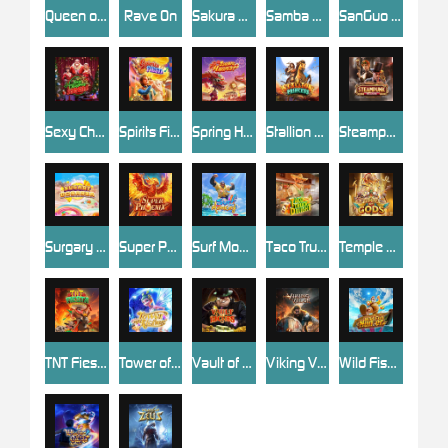
Queen of Aztec
Rave On
Sakura Neko
Samba Fiesta
SanGuo - The Brotherhood
Sexy Christmas Sirens
Spirits Fiesta
Spring Harvest
Stallion Princess
Steampunk Reloaded
Surgary bonanza
Super Phoenix
Surf Monkey
Taco Truck Delight
Temple of Gods
TNT Fiesta
Tower of Riches
Vault of Riches
Viking Valor
Wild Fish Hunter