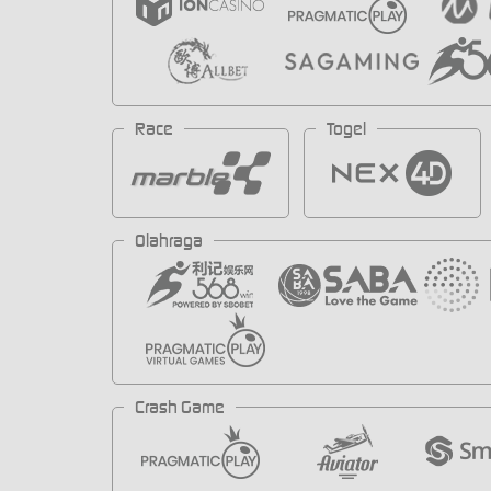
Race
Togel
Olahraga
Crash Game