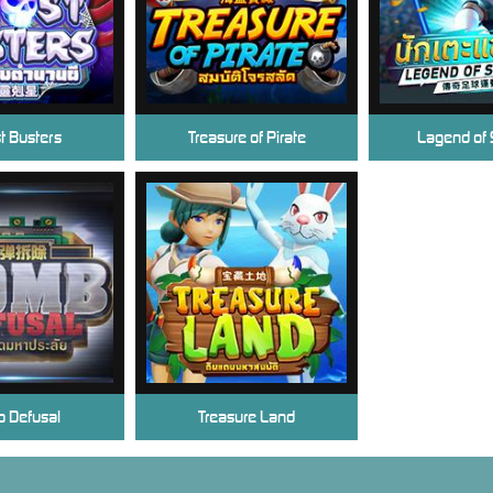
t Busters
Treasure of Pirate
Lagend of 
 Defusal
Treasure Land