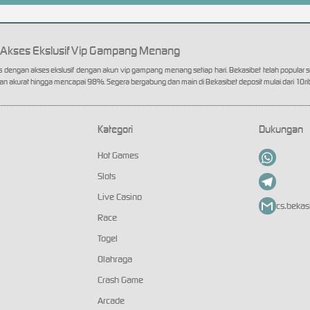
 Akses Ekslusif Vip Gampang Menang
tas dengan akses ekslusif dengan akun vip gampang menang setiap hari. Bekasibet telah popular
 dan akurat hingga mencapai 98%. Segera bergabung dan main di Bekasibet deposit mulai dari 10ribu
Kategori
Dukungan
Hot Games
Slots
Live Casino
cs.bekas
Race
Togel
Olahraga
Crash Game
Arcade