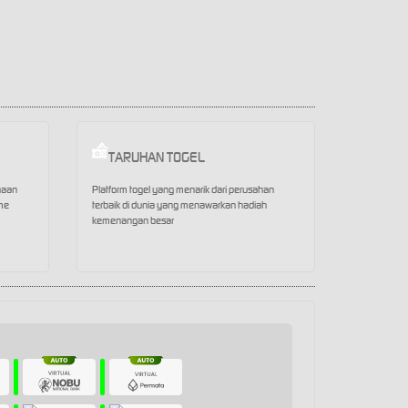
TARUHAN TOGEL
haan
Platform togel yang menarik dari perusahan
ame
terbaik di dunia yang menawarkan hadiah
kemenangan besar