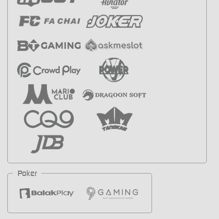
Poker