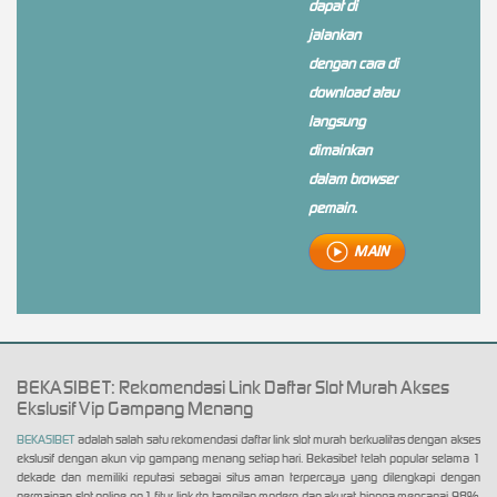
dapat di
jalankan
dengan cara di
download atau
langsung
dimainkan
dalam browser
pemain.
MAIN
BEKASIBET: Rekomendasi Link Daftar Slot Murah Akses
Ekslusif Vip Gampang Menang
BEKASIBET
adalah salah satu rekomendasi daftar link slot murah berkualitas dengan akses
ekslusif dengan akun vip gampang menang setiap hari. Bekasibet telah popular selama 1
dekade dan memiliki reputasi sebagai situs aman terpercaya yang dilengkapi dengan
permainan slot online no.1 fitur link rtp tampilan modern dan akurat hingga mencapai 98%.