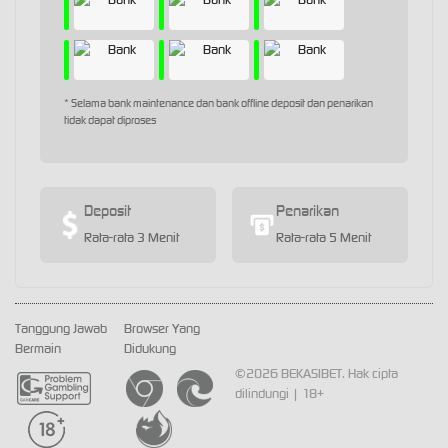
* Selama bank maintenance dan bank offline deposit dan penarikan
tidak dapat diproses
Deposit
Penarikan
Rata-rata 3 Menit
Rata-rata 5 Menit
Tanggung Jawab
Browser Yang
Bermain
Didukung
©2026 BEKASIBET. Hak cipta
dilindungi | 18+